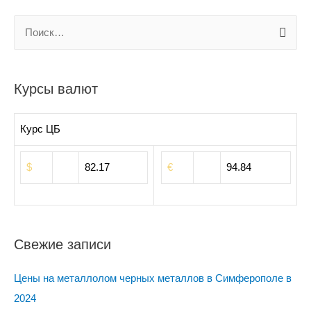
Н
а
й
т
Курсы валют
и
:
Курс ЦБ
$
82.17
€
94.84
Свежие записи
Цены на металлолом черных металлов в Симферополе в
2024