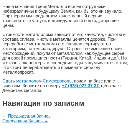
Наша компания ТрейдМеталл и все ее сотрудники
небезразличны к будущему Земли, как бы это ни звучало.
Партнерам мы предлагаем качественный сервис,
транспортные услуги, индивидуальный подход, хорошие
цены.
Стоимость металлолома зависит от его качества, чистоты и
состава сплава. Чистые металлы ценятся дороже. При
переработке металлолома его сначала сортируют по
категориям, потом складируют. Страны, не имеющие своих
месторождений, покупают металлолом, как будущее сырье
для своей промышленности (Турция, Китай, Индия и др.). Но
и страны экспортеры в последние годы задумываются о том,
что стоит перерабатывать и применять свой б/у
металлопрокат.
Сдать металлолом Симферополь
, прием на базе или с
вывозом. Звоните по номеру
+7 (978) 027-37-37
цена за кг.
Демонтаж металла.
Навигация по записям
←
Предыдущая Запись
Следующая Запись
→