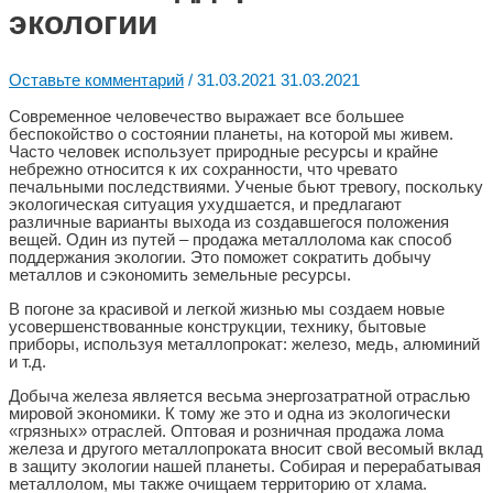
экологии
Оставьте комментарий
/
31.03.2021
31.03.2021
Современное человечество выражает все большее
беспокойство о состоянии планеты, на которой мы живем.
Часто человек использует природные ресурсы и крайне
небрежно относится к их сохранности, что чревато
печальными последствиями. Ученые бьют тревогу, поскольку
экологическая ситуация ухудшается, и предлагают
различные варианты выхода из создавшегося положения
вещей. Один из путей – продажа металлолома как способ
поддержания экологии. Это поможет сократить добычу
металлов и сэкономить земельные ресурсы.
В погоне за красивой и легкой жизнью мы создаем новые
усовершенствованные конструкции, технику, бытовые
приборы, используя металлопрокат: железо, медь, алюминий
и т.д.
Добыча железа является весьма энергозатратной отраслью
мировой экономики. К тому же это и одна из экологически
«грязных» отраслей. Оптовая и розничная продажа лома
железа и другого металлопроката вносит свой весомый вклад
в защиту экологии нашей планеты. Собирая и перерабатывая
металлолом, мы также очищаем территорию от хлама.