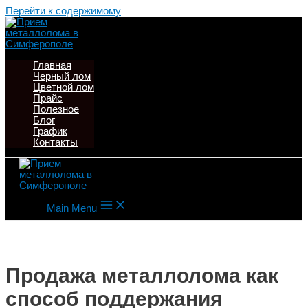
Перейти к содержимому
Главная
Черный лом
Цветной лом
Прайс
Полезное
Блог
График
Контакты
Main Menu
Продажа металлолома как
способ поддержания